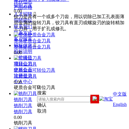
库存信息
铰削刀具
产品价格
0.00
人才招聘

铰刀是具有一个或多个刀齿，用以切除已加工孔表面薄
招聘岗位
层金属的旋转刀具，铰刀具有直刃或螺旋刃的旋转精加
联系我们

工刀具，用于扩孔或修孔。
联系方式
客户留言
整体硬质合金刀具
招标信息

整体硬质合金刀具
投标说明
0.00
竞价项目
项目公示
可转位刀具
中标公示
硬质合金可转位刀具
注册登录
可转位刀具
个人中心
0.00

硬质合金可转位刀具
搜索
中文版
铣削刀具
English
确认
铣削刀具
取消
铣削刀具
0.00
铣削刀具