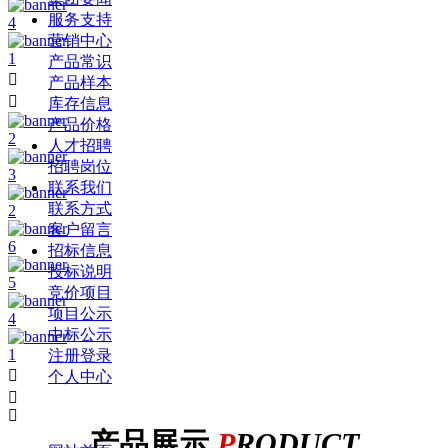
服务支持
4
营销中心
1
产品常识

产品样本

库存信息
产品价格
2
人才招聘
招聘岗位
3
联系我们
联系方式
2
客户留言
6
招标信息
投标说明
5
竞价项目
项目公示
4
中标公示
1
注册登录

个人中心


产品展示
P
RODUCT