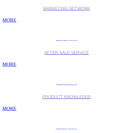
MARKETING NETWORK
MORE
售后服务
AFTER-SALE SERVICE
MORE
产品常识
PRODUCT KNOWLEDGE
MORE
留言反馈