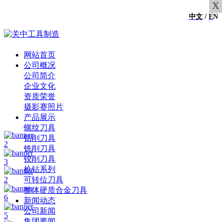
X
中文
/
E
N
网站首页
公司概况
公司简介
企业文化
资质荣誉
摄影赛照片
产品展示
螺纹刀具
钻削刀具
2
铣削刀具
铰削刀具
3
枪钻系列
2
可转位刀具
整体硬质合金刀具
6
新闻动态
公司新闻
5
集团要闻