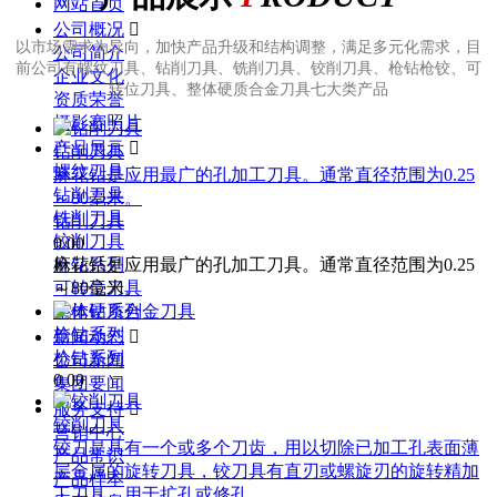
网站首页
公司概况

以市场需求为导向，加快产品升级和结构调整，满足多元化需求，目
公司简介
前公司有螺纹刀具、钻削刀具、铣削刀具、铰削刀具、枪钻枪铰、可
企业文化
转位刀具、整体硬质合金刀具七大类产品
资质荣誉
摄影赛照片
产品展示

钻削刀具
螺纹刀具
麻花钻是应用最广的孔加工刀具。通常直径范围为0.25
钻削刀具
～80毫米。
铣削刀具
钻削刀具
铰削刀具
0.00
麻花钻是应用最广的孔加工刀具。通常直径范围为0.25
枪钻系列
～80毫米。
可转位刀具
整体硬质合金刀具
枪钻系列
新闻动态

枪钻系列
公司新闻
0.00
集团要闻
服务支持

铰削刀具
营销中心
铰刀是具有一个或多个刀齿，用以切除已加工孔表面薄
产品常识
层金属的旋转刀具，铰刀具有直刃或螺旋刃的旋转精加
产品样本
工刀具，用于扩孔或修孔。